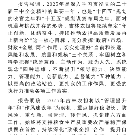
报告强调，2025年是深入学习贯彻党的二十
届三中全会精神的重要一年，也是“十四五”规划
的收官之年和“十五五”规划谋篇布局之年。面对
机遇与挑战并存的形势，吉林农担将继续坚定“守
正创新、团结奋斗，持续推动农担高质量发展再
上新台阶”这一核心目标，充分发挥“政府+市场、
财政+金融”两个作用，切实处理好“当前和长远、
风险和发展、质量和规模”三个关系，牢固树立和
科学把握“统筹兼顾、主动作为、敢为人先、系统
观念”四种思维，不断提升“领导能力、决策能
力、管理能力、创新能力、监督能力”五种能力，
以更高的政治站位、更扎实的工作作风、更强的
执行力推动各项工作落实。
报告明确，2025年吉林农担将以“管理提升
年”和“作风建设年”为契机，重点抓好稳增长、防
风险、重创新、强管理、转作风、抓党建六方面
工作。始终将支持粮食生产及重要农产品稳产保
供摆在首位，持续深化“政银企担”合作，提升自